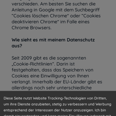
verschieden. Am besten Sie suchen die
Anleitung in Google mit dem Suchbegriff
“Cookies löschen Chrome” oder “Cookies
deaktivieren Chrome” im Falle eines
Chrome Browsers.
Wie sieht es mit meinem Datenschutz
aus?
Seit 2009 gibt es die sogenannten
„Cookie-Richtlinien“. Darin ist
festgehalten, dass das Speichern von
Cookies eine Einwilligung von Ihnen
verlangt. Innerhalb der EU-Länder gibt es
allerdings noch sehr unterschiedliche
Reaktionen auf diese Richtlinien. In
Diese Seite nutzt Website Tracking-Technologien von Dritten,
Österreich erfolgte aber die Umsetzung
um ihre Dienste anzubieten, stetig zu verbessern und Werbung
dieser Richtlinie in § 96 Abs. 3 des
entsprechend der Interessen der Nutzer anzuzeigen. Ich bin
Telekommunikationsgesetzes (TKG). In
damit einverstanden und kann meine Einwilligung jederzeit mit