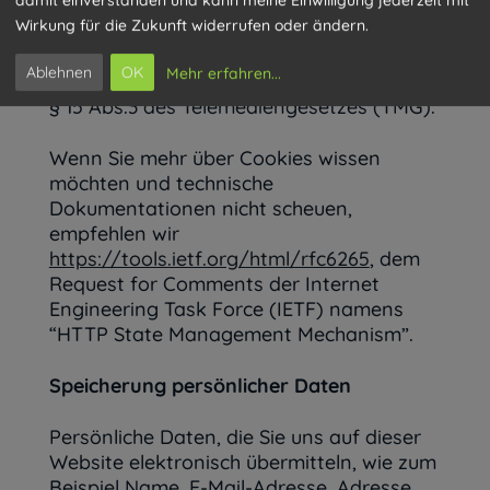
Deutschland wurden die Cookie-
Wirkung für die Zukunft widerrufen oder ändern.
Richtlinien nicht als nationales Recht
umgesetzt. Stattdessen erfolgte die
Ablehnen
OK
Mehr erfahren
...
Umsetzung dieser Richtlinie weitgehend in
§ 15 Abs.3 des Telemediengesetzes (TMG).
Wenn Sie mehr über Cookies wissen
möchten und technische
Dokumentationen nicht scheuen,
empfehlen wir
https://tools.ietf.org/html/rfc6265
, dem
Request for Comments der Internet
Engineering Task Force (IETF) namens
“HTTP State Management Mechanism”.
Speicherung persönlicher Daten
Persönliche Daten, die Sie uns auf dieser
Website elektronisch übermitteln, wie zum
Beispiel Name, E-Mail-Adresse, Adresse